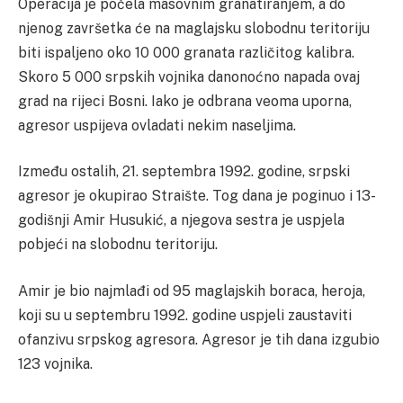
Operacija je počela masovnim granatiranjem, a do
njenog završetka će na maglajsku slobodnu teritoriju
biti ispaljeno oko 10 000 granata različitog kalibra.
Skoro 5 000 srpskih vojnika danonoćno napada ovaj
grad na rijeci Bosni. Iako je odbrana veoma uporna,
agresor uspijeva ovladati nekim naseljima.
Između ostalih, 21. septembra 1992. godine, srpski
agresor je okupirao Straište. Tog dana je poginuo i 13-
godišnji Amir Husukić, a njegova sestra je uspjela
pobjeći na slobodnu teritoriju.
Amir je bio najmlađi od 95 maglajskih boraca, heroja,
koji su u septembru 1992. godine uspjeli zaustaviti
ofanzivu srpskog agresora. Agresor je tih dana izgubio
123 vojnika.