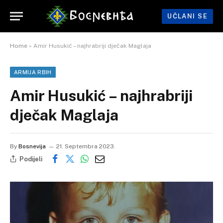
UČLANI SE
Home
»
Amir Husukić – najhrabriji dječak Maglaja
ARMIJA RBIH
Amir Husukić – najhrabriji
dječak Maglaja
By
Bosnevija
21. Septembra 2023.
Podijeli