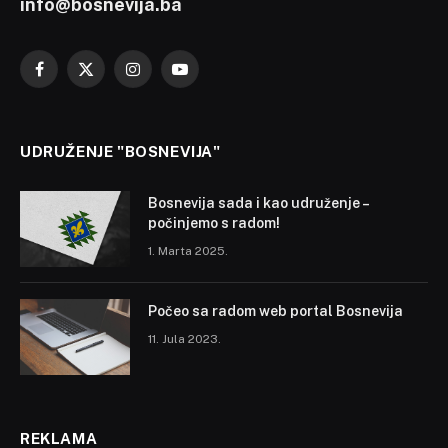
info@bosnevija.ba
Facebook
X
Instagram
YouTube
(Twitter)
UDRUŽENJE "BOSNEVIJA"
Bosnevija sada i kao udruženje –
počinjemo s radom!
1. Marta 2025.
Počeo sa radom web portal Bosnevija
11. Jula 2023.
REKLAMA