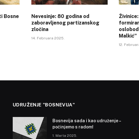
ti Bosne
Nevesinje: 80 godina od
Živinice
zaboravljenog partizanskog
formiran
zločina
oslobod
Malkić”
14. Februara 2025.
12. Februar
UDRUŽENJE "BOSNEVIJA"
Bosnevija sada i kao udruženje –
počinjemo s radom!
1. Marta 2025.