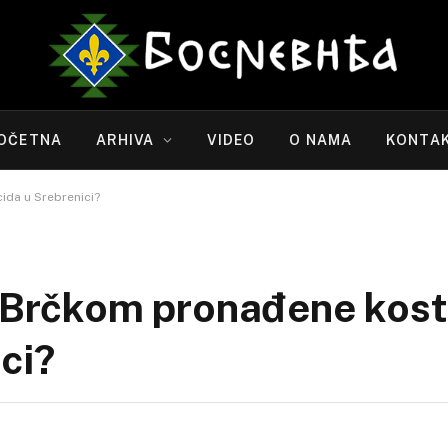
OČETNA
ARHIVA
VIDEO
O NAMA
KONTA
ida u Srebrenici?
u Brčkom pronađene kosti
ci?