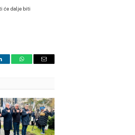
 će dalje biti
LinkedIn
WhatsApp
Email