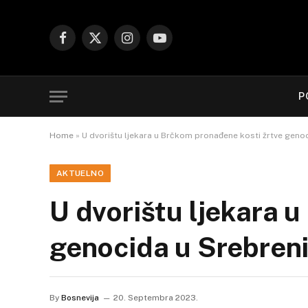
Facebook
X
Instagram
YouTube
(Twitter)
P
Home
»
U dvorištu ljekara u Brčkom pronađene kosti žrtve genoc
AKTUELNO
U dvorištu ljekara 
genocida u Srebreni
By
Bosnevija
20. Septembra 2023.