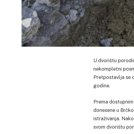
U dvorištu porodi
nekompletni posmr
Pretpostavlja se 
godine.
Prema dostupnim i
donesene u Brčko,
istraživanja. Nako
svom dvorištu poro