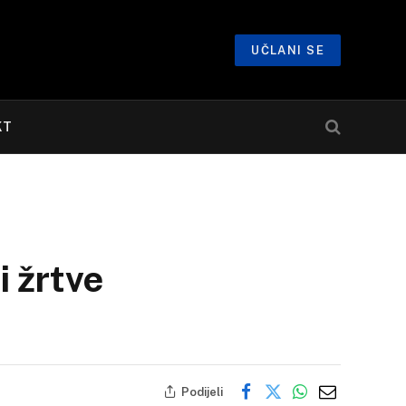
UČLANI SE
KT
 žrtve
Podijeli