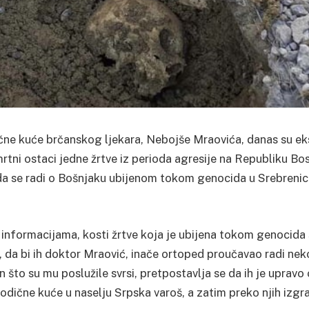
čne kuće brčanskog ljekara, Nebojše Mraovića, danas su ek
tni ostaci jedne žrtve iz perioda agresije na Republiku Bo
da se radi o Bošnjaku ubijenom tokom genocida u Srebrenici
nformacijama, kosti žrtve koja je ubijena tokom genocida 
 da bi ih doktor Mraović, inače ortoped proučavao radi ne
n što su mu poslužile svrsi, pretpostavlja se da ih je uprav
dične kuće u naselju Srpska varoš, a zatim preko njih izgra