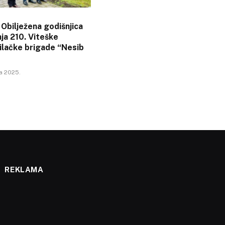
: Obilježena godišnjica
ja 210. Viteške
ilačke brigade “Nesib
a 2025.
REKLAMA