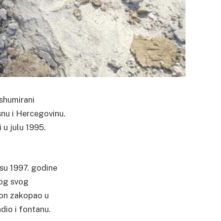
shumirani
snu i Hercegovinu.
 u julu 1995.
su 1997. godine
kog svog
o on zakopao u
dio i fontanu.