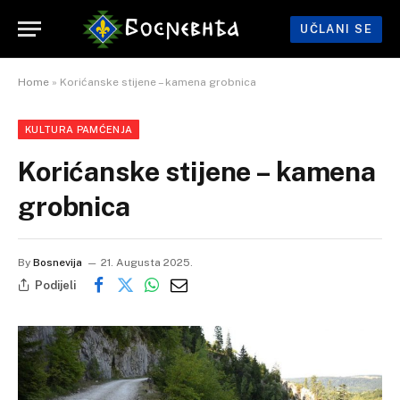
UČLANI SE
Home
»
Korićanske stijene – kamena grobnica
KULTURA PAMĆENJA
Korićanske stijene – kamena
grobnica
By
Bosnevija
21. Augusta 2025.
Podijeli