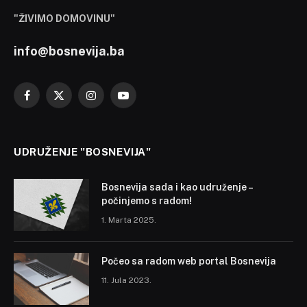
"ŽIVIMO DOMOVINU"
info@bosnevija.ba
Facebook
X
Instagram
YouTube
(Twitter)
UDRUŽENJE "BOSNEVIJA"
Bosnevija sada i kao udruženje –
počinjemo s radom!
1. Marta 2025.
Počeo sa radom web portal Bosnevija
11. Jula 2023.