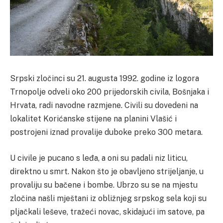
Srpski zločinci su 21. augusta 1992. godine iz logora
Trnopolje odveli oko 200 prijedorskih civila, Bošnjaka i
Hrvata, radi navodne razmjene.
Civili su dovedeni na
lokalitet Korićanske stijene na planini Vlašić i
postrojeni iznad provalije duboke preko 300 metara.
U civile je pucano s leđa, a oni su padali niz liticu,
direktno u smrt. Nakon što je obavljeno strijeljanje, u
provaliju su bačene i bombe.
Ubrzo su se na mjestu
zločina našli mještani iz obližnjeg srpskog sela koji su
pljačkali leševe, tražeći novac, skidajući im satove, pa