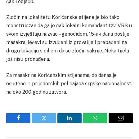
čak i odjeću.
Zločin na lokalitetu Korićanske stijene je bio tako
monstruozan da ga je čak lokalni komandant tzv. VRS u
svom izvještaju nazvao – genocidom.
15-ak dana poslije
masakra, leševi su izvučeni iz provalije i prebačeni na
drugu lokaciju s ciljem da se zločin sakrije. Neka tijela
još nisu pronađena.
Za masakr na Korićanskim stijenama, do danas je
osuđeno 11 prijedorskih policajaca srpske nacionalnosti
na oko 200 godina zatvora.
Facebook
Twitter
LinkedIn
WhatsApp
Email