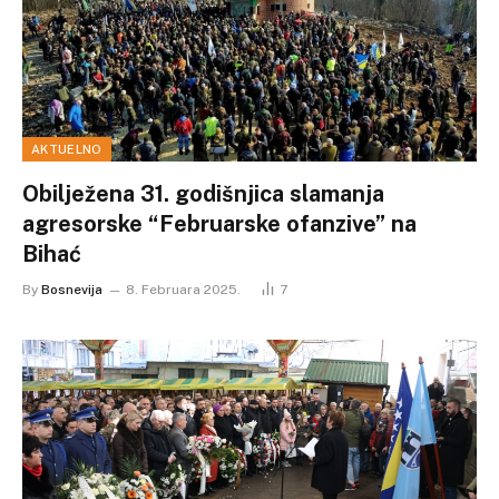
AKTUELNO
Obilježena 31. godišnjica slamanja
agresorske “Februarske ofanzive” na
Bihać
By
Bosnevija
8. Februara 2025.
7