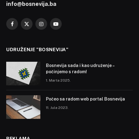
info@bosnevija.ba
Facebook
X
Instagram
YouTube
(Twitter)
UDRUŽENJE "BOSNEVIJA"
Bosnevija sada i kao udruženje –
počinjemo s radom!
1. Marta 2025.
Počeo sa radom web portal Bosnevija
11. Jula 2023.
REKLAMA