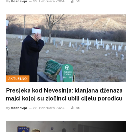
By
Bosnevija
22. Februara 2024.
53
AKTUELNO
Presjeka kod Nevesinja: klanjana dženaza
majci kojoj su zločinci ubili cijelu porodicu
By
Bosnevija
22. Februara 2024.
40