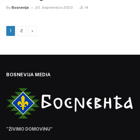
By
Bosnevija
20. Septembra 2023.
14
Next
1
2
BOSNEVIJA MEDIA
"ŽIVIMO DOMOVINU"