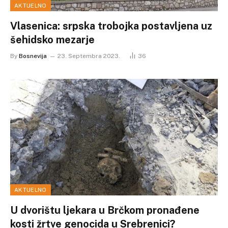
AKTUELNO
Vlasenica: srpska trobojka postavljena uz
šehidsko mezarje
By
Bosnevija
23. Septembra 2023.
36
AKTUELNO
U dvorištu ljekara u Brčkom pronađene
kosti žrtve genocida u Srebrenici?