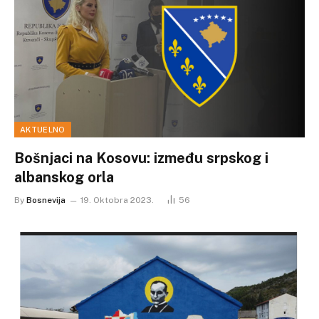
AKTUELNO
Bošnjaci na Kosovu: između srpskog i
albanskog orla
By
Bosnevija
19. Oktobra 2023.
56