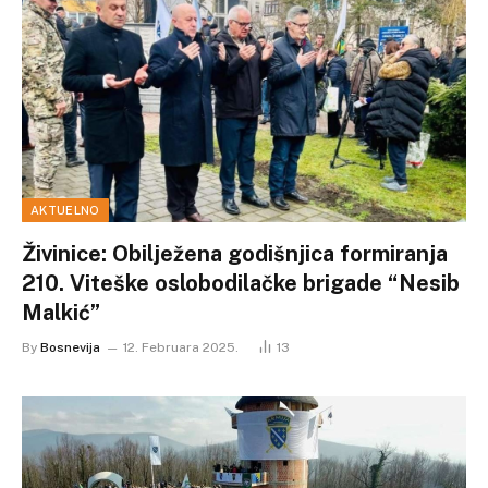
AKTUELNO
Živinice: Obilježena godišnjica formiranja
210. Viteške oslobodilačke brigade “Nesib
Malkić”
By
Bosnevija
12. Februara 2025.
13