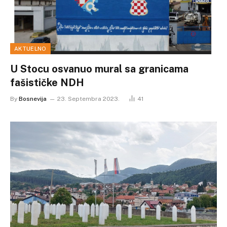
AKTUELNO
U Stocu osvanuo mural sa granicama
fašističke NDH
By
Bosnevija
23. Septembra 2023.
41