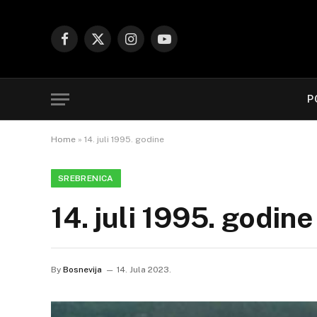
Facebook
X
Instagram
YouTube
(Twitter)
P
Home
»
14. juli 1995. godine
SREBRENICA
14. juli 1995. godine
By
Bosnevija
14. Jula 2023.