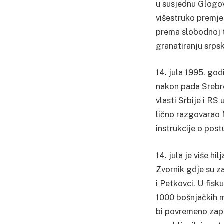
u susjednu Glogov
višestruko premje
prema slobodnoj te
granatiranju srpske
14. jula 1995. god
nakon pada Srebre
vlasti Srbije i RS
lično razgovarao 
instrukcije o post
14. jula je više h
Zvornik gdje su z
i Petkovci. U fisk
1000 bošnjačkih mu
bi povremeno zapu