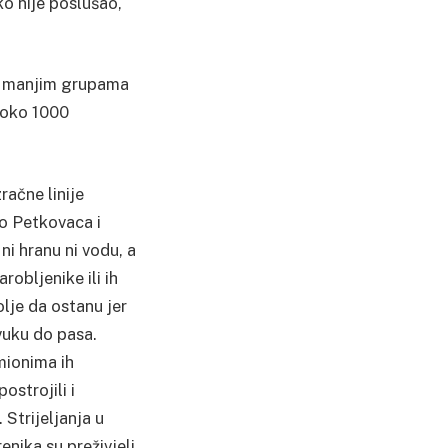
ko nije poslušao,
i u manjim grupama
e oko 1000
račne linije
o Petkovaca i
 ni hranu ni vodu, a
arobljenike ili ih
bolje da ostanu jer
svuku do pasa.
amionima ih
ostrojili i
. Strijeljanja u
enika su preživjeli