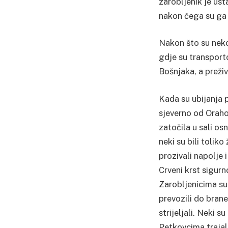
zarobljenik je ust
nakon čega su ga vo
Nakon što su neko
gdje su transporto
Bošnjaka, a preživ
Kada su ubijanja 
sjeverno od Oraho
zatočila u sali osn
neki su bili toliko 
prozivali napolje i
Crveni krst sigurn
Zarobljenicima su 
prevozili do brane 
strijeljali. Neki su
Petkovcima trajala