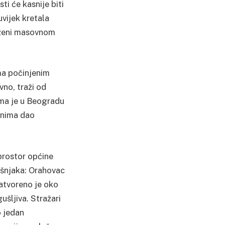
i će kasnije biti
vijek kretala
zloženi masovnom
ima počinjenim
no, traži od
cima je u Beogradu
enima dao
 prostor općine
ošnjaka: Orahovac
zatvoreno je oko
ušljiva. Stražari
o jedan