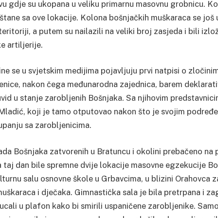
u gdje su ukopana u veliku primarnu masovnu grobnicu. Kost
štane sa ove lokacije. Kolona bošnjačkih muškaraca se još u
ritoriji, a putem su nailazili na veliki broj zasjeda i bili i
 artiljerije.
ine se u svjetskim medijima pojavljuju prvi natpisi o zločin
nice, nakon čega međunarodna zajednica, barem deklarativ
 uvid u stanje zarobljenih Bošnjaka. Sa njihovim predstavni
Mladić, koji je tamo otputovao nakon što je svojim podređ
upanju sa zarobljenicima.
iljada Bošnjaka zatvorenih u Bratuncu i okolini prebačeno na
a taj dan bile spremne dvije lokacije masovne egzekucije B
ulturnu salu osnovne škole u Grbavcima, u blizini Orahovca 
škaraca i dječaka. Gimnastička sala je bila pretrpana i zag
cali u plafon kako bi smirili uspaničene zarobljenike. Sam