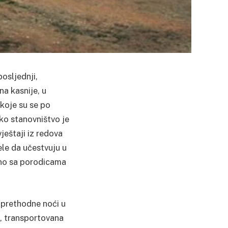
posljednji,
na kasnije, u
koje su se po
ko stanovništvo je
ještaji iz redova
ele da učestvuju u
edno sa porodicama
h prethodne noći u
na, transportovana