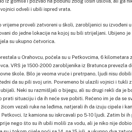
ao iz gomile i pozvao na pobunu zbog loših uslova, ali ga ni
jnici odveli i ubili ispred vrata.
 vrijeme proveli zatvoreni u školi, zarobljenici su izvođen
vani do jedne lokacije na kojoj su bili strijeljani. Ubijeno j
jela su ukupno četvorica.
prestala u Orahovcu, počela su u Petkovcima, 6 kilometara z
vca. VRS je 1500-2000 zarobljenika iz Bratunca prevezla d
ovne škole. Bilo je veoma vruće i pretrpano, ljudi nisu dobili
žedni da su pili svoj urin. Povremeno bi ulazili vojnici i tukli z
 ubijali. Neki su razmišljali o bijegu, ali su drugi rekli da je 
o prati situaciju i da ih neće sve pobiti. Rečeno im je da se 
žicom vezali ruke na leđima, natjerali ih da izuju cipele i k
Petkovci. Iz kamiona su iskrcavali po 5-10 ljudi. Zatim bi ih p
 prije nego što su ih ubili molili za vodu, ali je niko nije dobio
 su i tokom cijele noći sa 14. na 15 juli, a ukupno dva zatvor