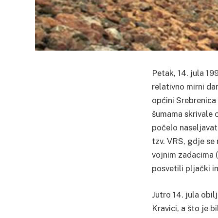
Petak, 14. jula 19
relativno mirni da
općini Srebrenica
šumama skrivale o
počelo naseljavati
tzv. VRS, gdje se
vojnim zadacima (
posvetili pljački
Jutro 14. jula obi
Kravici, a što je 