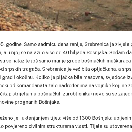
95. godine. Samo sedmicu dana ranije, Srebrenica je živjela 
n, a u njoj se nalazilo više od 40 hiljada Bošnjaka. Sedam da
 su se nalazile još samo manje grupe bošnjačkih muškaraca 
d srpskih tragača. Srebrenica je već bila opljačkana, a srps
 grad i okolinu. Koliko je pljačka bila masovna, svjedoče izv
 neki od komandanata žale nadređenima na vojnike koji ne ž
čitaj: strijeljanju bošnjačkih zarobljenika) nego su se zaj
 imovine prognanih Bošnjaka.
lježeno je i uklanjanjem tijela više od 1300 Bošnjaka ubijeni
bilo povjereno civilnim strukturama vlasti. Tijela su utovare