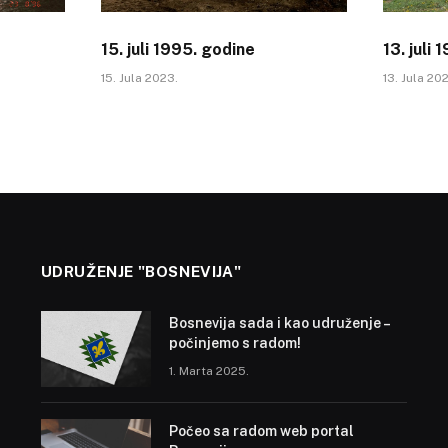
15. juli 1995. godine
13. juli
15. Jula 2023.
13. Jula 20
UDRUŽENJE "BOSNEVIJA"
Bosnevija sada i kao udruženje –
počinjemo s radom!
1. Marta 2025.
Počeo sa radom web portal