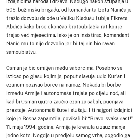
izdajnicima naroda i države.
Nedugo nakon stupanja u
505. bužimsku brigadu, od komandanta Izeta Nanića je
tražio dozvolu da ode u Veliku Kladušu i ubije Fikreta
Abdića kako bi se okončao bratoubilački rat koji je
trajao već mjesecima. Iako je on insistirao, komandant
Nanić mu to nije dozvolio jer bi taj čin bio ravan
samoubistvu.
Osman je bio omiljen među saborcima. Posebno se
isticao po glasu kojim je, poput slavuja, učio Kur'an i
ezanom pozivao borce na namaz.
Nekada bi borbe
između Armije i autonomaša trajale po cijelu noć, ali
kad bi Osman ujutro zaučio ezan za sabah, pucnjava
prestaje. Autonomaši šute i slušaju. I ti najgori izdajnici
koje je Bosna zapamtila, povikali bi: “Bravo, svaka čast!”
11. maja 1994. godine, Armija je krenula u zauzimanje
jedne kote. Negdje u predjelu samog vrha, pogodio ga