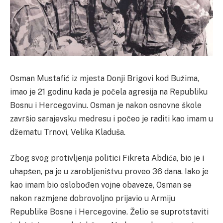
Osman Mustafić iz mjesta Donji Brigovi kod Bužima,
imao je 21 godinu kada je počela agresija na Republiku
Bosnu i Hercegovinu.
Osman je nakon osnovne škole
završio sarajevsku medresu i počeo je raditi kao imam u
džematu Trnovi, Velika Kladuša.
Zbog svog protivljenja politici Fikreta Abdića, bio je i
uhapšen, pa je u zarobljeništvu proveo 36 dana.
Iako je
kao imam bio oslobođen vojne obaveze, Osman se
nakon razmjene dobrovoljno prijavio u Armiju
Republike Bosne i Hercegovine. Želio se suprotstaviti