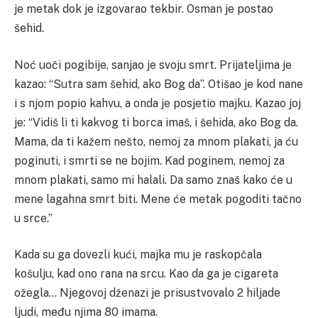
je metak dok je izgovarao tekbir.
Osman je postao
šehid.
Noć uoči pogibije, sanjao je svoju smrt. Prijateljima je
kazao: “Sutra sam šehid, ako Bog da”.
Otišao je kod nane
i s njom popio kahvu, a onda je posjetio majku. Kazao joj
je:
“Vidiš li ti kakvog ti borca imaš, i šehida, ako Bog da.
Mama, da ti kažem nešto, nemoj za mnom plakati, ja ću
poginuti, i smrti se ne bojim. Kad poginem, nemoj za
mnom plakati, samo mi halali. Da samo znaš kako će u
mene lagahna smrt biti. Mene će metak pogoditi tačno
u srce.”
Kada su ga dovezli kući, majka mu je raskopčala
košulju, kad ono rana na srcu. Kao da ga je cigareta
ožegla…
Njegovoj dženazi je prisustvovalo 2 hiljade
ljudi, među njima 80 imama.