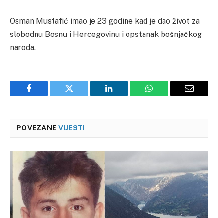
Osman Mustafić imao je 23 godine kad je dao život za
slobodnu Bosnu i Hercegovinu i opstanak bošnjačkog
naroda.
Facebook
Twitter
LinkedIn
WhatsApp
Email
POVEZANE
VIJESTI