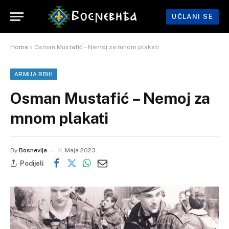
UČLANI SE
Home
»
Osman Mustafić – Nemoj za mnom plakati
ARMIJA RBIH
Osman Mustafić – Nemoj za
mnom plakati
By
Bosnevija
11. Maja 2023.
Podijeli