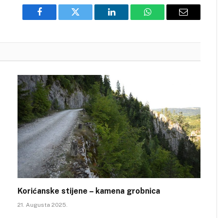
Facebook
Twitter
LinkedIn
WhatsApp
Email
Korićanske stijene – kamena grobnica
21. Augusta 2025.