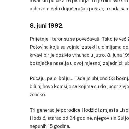
lovačkih pušaka i 6 pištolja. To je bilo sve što
njihovom čelu dojučerašnji poštar, a sada sa
8. juni 1992.
Prijetnje i teror su se povećavali. Tako je ve
Polovina koju su vojnici zatekli u dimijama dok
krvavi pir je doživio vrhunac u jutro, 8. juna
bošnjačka naselja u ovoj mjesnoj zajednici, ubi
Pucaju, pale, kolju…
Tada je ubijeno 53 bošnjač
bili njihove komšije sa kojima su do jučer živje
žensko.
Tri generacije porodice Hodžić iz mjesta Liso
Hodžić, starac od 94 godine, njegov sin Suljo (
nepunih 15 godina.