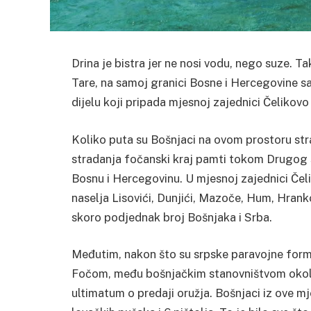
Drina je bistra jer ne nosi vodu, nego suze.
Tak
Tare, na samoj granici Bosne i Hercegovine 
dijelu koji pripada mjesnoj zajednici Čelikovo
Koliko puta su Bošnjaci na ovom prostoru strad
stradanja fočanski kraj pamti tokom Drugog 
Bosnu i Hercegovinu.
U mjesnoj zajednici Čel
naselja Lisovići, Dunjići, Mazoče, Hum, Hrankovi
skoro podjednak broj Bošnjaka i Srba.
Međutim, nakon što su srpske paravojne for
Fočom, među bošnjačkim stanovništvom okolni
ultimatum o predaji oružja. Bošnjaci iz ove mj