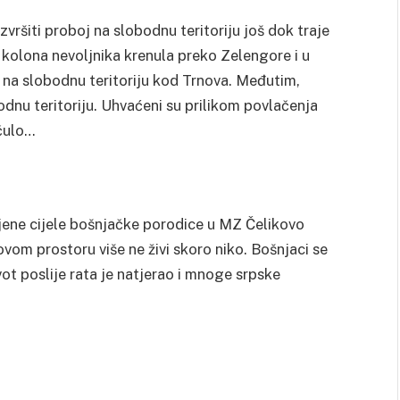
vršiti proboj na slobodnu teritoriju još dok traje
a kolona nevoljnika krenula preko Zelengore i u
 na slobodnu teritoriju kod Trnova.
Međutim,
obodnu teritoriju. Uhvaćeni su prilikom povlačenja
 čulo…
ljene cijele bošnjačke porodice u MZ Čelikovo
vom prostoru više ne živi skoro niko. Bošnjaci se
ivot poslije rata je natjerao i mnoge srpske