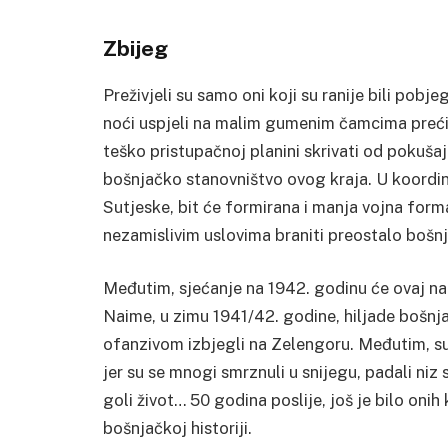
Zbijeg
Preživjeli su samo oni koji su ranije bili pobj
noći uspjeli na malim gumenim čamcima preći D
teško pristupačnoj planini skrivati od pokuša
bošnjačko stanovništvo ovog kraja.
U koordin
Sutjeske, bit će formirana i manja vojna form
nezamislivim uslovima braniti preostalo boš
Međutim, sjećanje na 1942. godinu će ovaj naro
Naime, u zimu 1941/42. godine, hiljade bošnja
ofanzivom izbjegli na Zelengoru. Međutim, su
jer su se mnogi smrznuli u snijegu, padali niz st
goli život…
50 godina poslije, još je bilo onih
bošnjačkoj historiji.