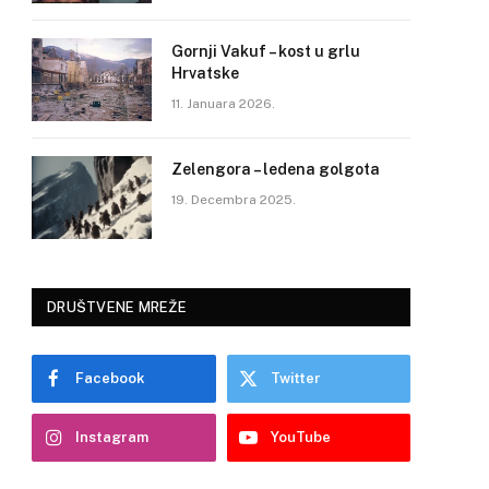
Gornji Vakuf – kost u grlu
Hrvatske
11. Januara 2026.
Zelengora – ledena golgota
19. Decembra 2025.
DRUŠTVENE MREŽE
Facebook
Twitter
Instagram
YouTube