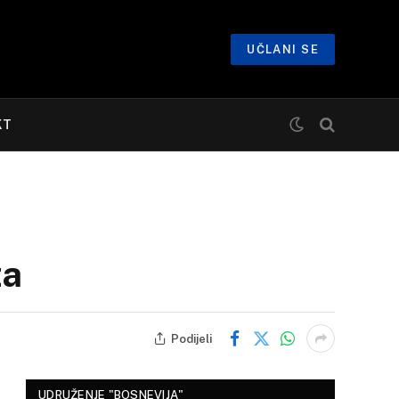
UČLANI SE
KT
za
Podijeli
UDRUŽENJE "BOSNEVIJA"