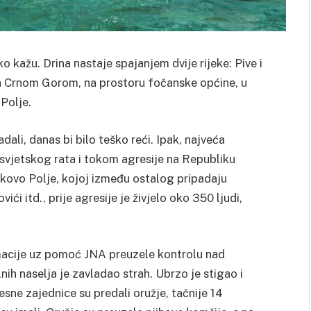
o kažu. Drina nastaje spajanjem dvije rijeke: Pive i
sa Crnom Gorom, na prostoru fočanske općine, u
 Polje.
ali, danas bi bilo teško reći. Ipak, najveća
svjetskog rata i tokom agresije na Republiku
ikovo Polje, kojoj između ostalog pripadaju
ći itd., prije agresije je živjelo oko 350 ljudi,
macije uz pomoć JNA preuzele kontrolu nad
h naselja je zavladao strah.
Ubrzo je stigao i
esne zajednice su predali oružje, tačnije 14