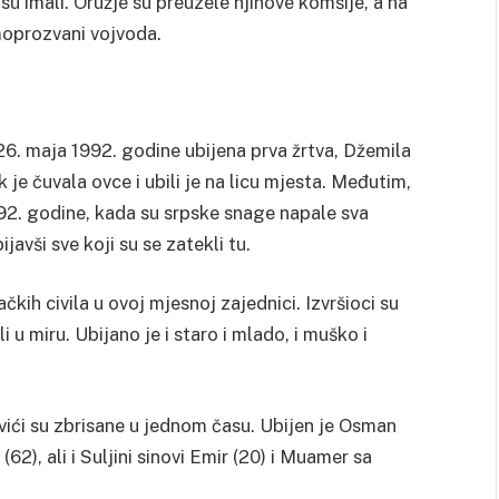
 su imali.
Oružje su preuzele njihove komšije, a na
moprozvani vojvoda.
ć 26. maja 1992. godine ubijena prva žrtva, Džemila
 je čuvala ovce i ubili je na licu mjesta.
Međutim,
 1992. godine, kada su srpske snage napale sva
javši sve koji su se zatekli tu.
kih civila u ovoj mjesnoj zajednici. Izvršioci su
li u miru.
Ubijano je i staro i mlado, i muško i
vići su zbrisane u jednom času.
Ubijen je Osman
62), ali i Suljini sinovi Emir (20) i Muamer sa