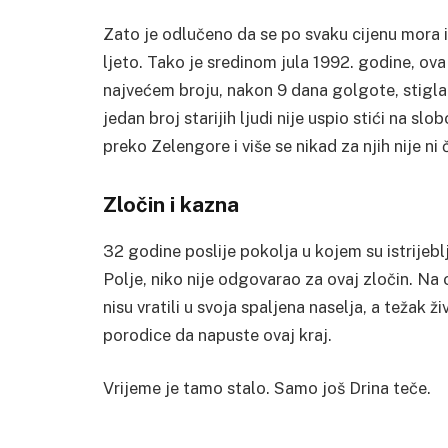
Zato je odlučeno da se po svaku cijenu mora iz
ljeto. Tako je sredinom jula 1992. godine, ov
najvećem broju, nakon 9 dana golgote, stigla
jedan broj starijih ljudi nije uspio stići na sl
preko Zelengore i više se nikad za njih nije ni
Zločin i kazna
32 godine poslije pokolja u kojem su istrijeb
Polje, niko nije odgovarao za ovaj zločin.
Na o
nisu vratili u svoja spaljena naselja, a težak ž
porodice da napuste ovaj kraj.
Vrijeme je tamo stalo. Samo još Drina teče.