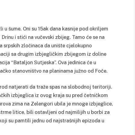
egli u šume. Oni su 15ak dana kasnije pod okriljem
rinu i stići na vučevski zbijeg. Tamo će se na
ja srpskih zločinaca da unište cjelokupno
aciji sa drugim izbjegličkim zbijegom iz doline
acija “Bataljon Sutjeska”. Ova jedinica će
u
njačko stanovništvo na planinama
južno od Foče.
d natjerati da traže spas na slobodnoj teritoriji.
čkih izbjeglica iz ovog kraja su pred četničkom
rova zima na Zelengori ubila je mnoge izbjeglice,
rme litice, bili ostavljeni od najmilijih u borbi za
 koji su pamtili jednu od najstrašnijih epizoda u