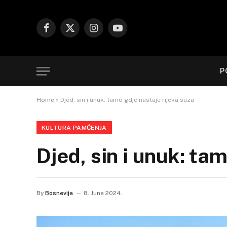
Facebook
X
Instagram
YouTube
(Twitter)
P
Home
»
Djed, sin i unuk: tamo gdje nastaje rijeka suza
KULTURA PAMĆENJA
Djed, sin i unuk: ta
By
Bosnevija
8. Juna 2024.