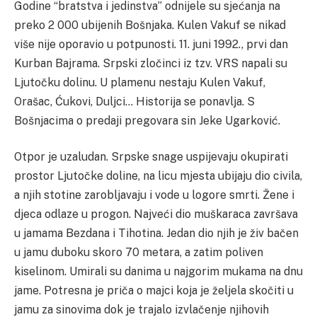
Godine “bratstva i jedinstva” odnijele su sjećanja na
preko 2 000 ubijenih Bošnjaka. Kulen Vakuf se nikad
više nije oporavio u potpunosti.
11. juni 1992., prvi dan
Kurban Bajrama.
Srpski zločinci iz tzv. VRS napali su
Ljutočku dolinu. U plamenu nestaju Kulen Vakuf,
Orašac, Ćukovi, Duljci…
Historija se ponavlja. S
Bošnjacima o predaji pregovara sin Jeke Ugarković.
Otpor je uzaludan. Srpske snage uspijevaju okupirati
prostor Ljutočke doline, na licu mjesta ubijaju dio civila,
a njih stotine zarobljavaju i vode u logore smrti. Žene i
djeca odlaze u progon. Najveći dio muškaraca završava
u jamama Bezdana i Tihotina.
Jedan dio njih je živ bačen
u jamu duboku skoro 70 metara, a zatim poliven
kiselinom. Umirali su danima u najgorim mukama na dnu
jame. Potresna je priča o majci koja je željela skočiti u
jamu za sinovima dok je trajalo izvlačenje njihovih