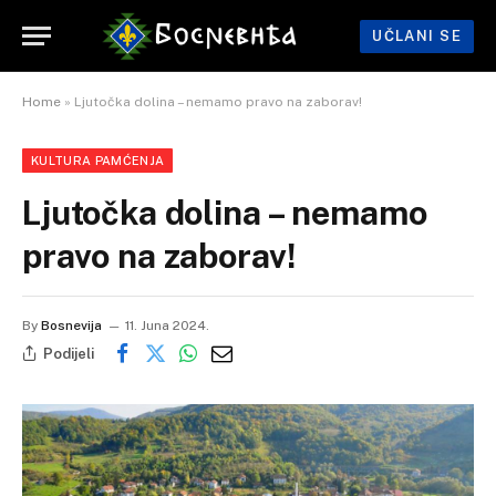
UČLANI SE
Home
»
Ljutočka dolina – nemamo pravo na zaborav!
KULTURA PAMĆENJA
Ljutočka dolina – nemamo
pravo na zaborav!
By
Bosnevija
11. Juna 2024.
Podijeli