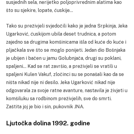
susjednih sela, nerijetko poljoprivrednim alatima kao
što su sjekire, lopate, ćuskije…
Tako su preživjeli svjedočili kako je jedna Srpkinja, Jeka
Ugarković, ćuskijom ubila deset trudnica, a potom
zajedno sa drugima komšinicama išla od kuće do kuće i
pljačkala sve što se moglo ponijeti.
Jedan dio Bošnjaka
je ubijen i bačen u jamu Golubnjača, drugi su poklani,
spaljeni…
Kad se rat završio, a preživjeli se vratili u
spaljeni Kulen Vakuf, zločinci su se ponašali kao da se
ništa nikad nije ni desilo.
Jeka Ugarković nikad nije
odgovarala za svoje ratne avanture, nastavila je živjeti u
komšiluku sa rodbinom preživjelih, sve do smrti.
Zaštita joj je bio i sin, pukovnik JNA.
Ljutočka dolina 1992. godine