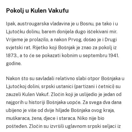
Pokolj u Kulen Vakufu
Ipak, austrougarska vladavina je u Bosnu, pa tako i u
Ljutočku dolinu, barem donijela dugo iščekivani mir.
Vrijeme je prolazilo, a nakon Prvog, došao je i Drugi
svjetski rat. Rijetko koji Bošnjak je znao za pokolj iz
1873., a to će se pokazati kobnim u septembru 1941.
godine.
Nakon što su savladali relativno slabi otpor Bošnjaka u
Ljutočkoj dolini, srpski ustanici (partizani i četnici) su
zauzeli Kulen Vakuf. Zločin koji je uslijedio je jedan od
najgorih u historiji Bošnjaka uopće.
Za svega dva dana
ubijeno je više od dvije hiljade Bošnjaka ovog kraja,
muškaraca, žena, djece i staraca. Niko nije bio
pošteđen.
Zločin su izvršili uglavnom srpski seljaci iz