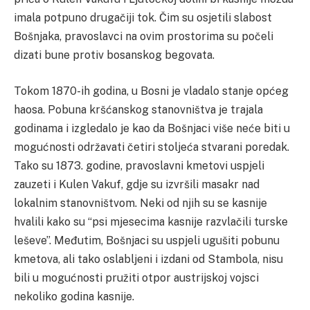
imala potpuno drugačiji tok.
Čim su osjetili slabost
Bošnjaka, pravoslavci na ovim prostorima su počeli
dizati bune protiv bosanskog begovata.
Tokom 1870-ih godina, u Bosni je vladalo stanje općeg
haosa. Pobuna kršćanskog stanovništva je trajala
godinama i izgledalo je kao da Bošnjaci više neće biti u
mogućnosti održavati četiri stoljeća stvarani poredak.
Tako su 1873. godine, pravoslavni kmetovi uspjeli
zauzeti i Kulen Vakuf, gdje su izvršili masakr nad
lokalnim stanovništvom. Neki od njih su se kasnije
hvalili kako su “psi mjesecima kasnije razvlačili turske
leševe”.
Međutim, Bošnjaci su uspjeli ugušiti pobunu
kmetova, ali tako oslabljeni i izdani od Stambola, nisu
bili u mogućnosti pružiti otpor austrijskoj vojsci
nekoliko godina kasnije.