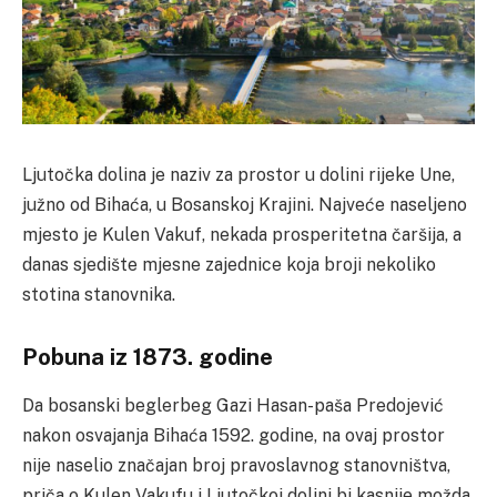
Ljutočka dolina je naziv za prostor u dolini rijeke Une,
južno od Bihaća, u Bosanskoj Krajini. Najveće naseljeno
mjesto je Kulen Vakuf, nekada prosperitetna čaršija, a
danas sjedište mjesne zajednice koja broji nekoliko
stotina stanovnika.
Pobuna iz 1873. godine
Da bosanski beglerbeg Gazi Hasan-paša Predojević
nakon osvajanja Bihaća 1592. godine, na ovaj prostor
nije naselio značajan broj pravoslavnog stanovništva,
priča o Kulen Vakufu i Ljutočkoj dolini bi kasnije možda