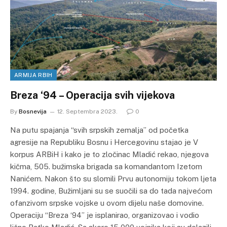
ARMIJA RBIH
Breza ‘94 – Operacija svih vijekova
By
Bosnevija
12. Septembra 2023.
0
Na putu spajanja “svih srpskih zemalja” od početka
agresije na Republiku Bosnu i Hercegovinu stajao je V
korpus ARBiH i kako je to zločinac Mladić rekao, njegova
kičma, 505. bužimska brigada sa komandantom Izetom
Nanićem. Nakon što su slomili Prvu autonomiju tokom ljeta
1994. godine, Bužimljani su se suočili sa do tada najvećom
ofanzivom srpske vojske u ovom dijelu naše domovine.
Operaciju “Breza ‘94” je isplanirao, organizovao i vodio