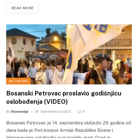
READ MORE
AKTUELNO
Bosanski Petrovac proslavio godišnjicu
oslobođenja (VIDEO)
By
Bosnevija
18. Septembra 2023.
0
Bosanski Petrovac je 14. septembra obilježio 28 godina od
dana kada je Peti korpus Armije Republike Bosne i
Hercegovine oslobodio ovaj krajiški grad. Grad je