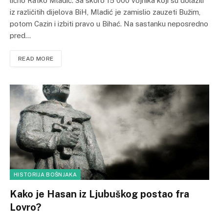
lično Ratko Mladić. Sa skoro 15 000 vojnika koji su dolazili
iz različitih dijelova BiH, Mladić je zamislio zauzeti Bužim,
potom Cazin i izbiti pravo u Bihać. Na sastanku neposredno
pred…
READ MORE
HISTORIJA BOŠNJAKA
Kako je Hasan iz Ljubuškog postao fra
Lovro?