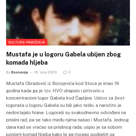
KULTURA PAMĆENJA
Mustafa je u logoru Gabela ubijen zbog
komada hljeba
By
Bosnevija
15. Jula 2023.
0
Mustafa Obradović iz Borojevića kod Stoca je imao 19
godina kada ga je tzv. HVO uhapsio i pritvorio u
koncentracioni logor Gabela kod Čapljine. Uslovi za život
logoraša u logoru Gabela su bili jako teški, a naročito je
nedostajalo hrane. Logoraši su svakodnevno odvođeni na
prisilni rad, pa se tako među njima našao i Mustafa. Jednog
dana kad se vraćao sa prisilnog rada, uspio je sa sobom
ponijeti komad hljeba kako bi ga mogao podijeliti sa