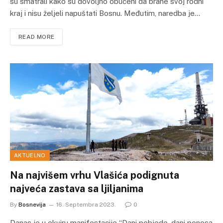
su smatrali kako su dovoljno obučeni da brane svoj rodni
kraj i nisu željeli napuštati Bosnu. Međutim, naredba je…
READ MORE
AKTUELNO
Na najvišem vrhu Vlašića podignuta
najveća zastava sa ljiljanima
By
Bosnevija
16. Septembra 2023.
0
Danas je u okviru manifestacije “Dani pobjede, dani ponosa