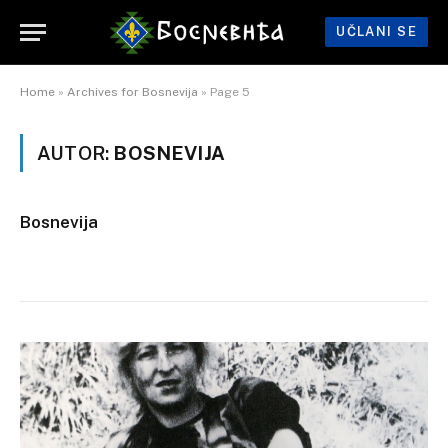
UČLANI SE
Home
»
Archives for Bosnevija
»
Page 5
AUTOR:
BOSNEVIJA
Bosnevija