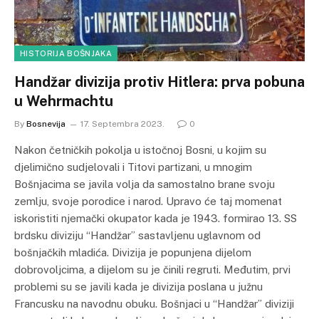
HISTORIJA BOŠNJAKA
Handžar divizija protiv Hitlera: prva pobuna
u Wehrmachtu
By
Bosnevija
17. Septembra 2023.
0
Nakon četničkih pokolja u istočnoj Bosni, u kojim su
djelimično sudjelovali i Titovi partizani, u mnogim
Bošnjacima se javila volja da samostalno brane svoju
zemlju, svoje porodice i narod. Upravo će taj momenat
iskoristiti njemački okupator kada je 1943. formirao 13. SS
brdsku diviziju “Handžar” sastavljenu uglavnom od
bošnjačkih mladića. Divizija je popunjena dijelom
dobrovoljcima, a dijelom su je činili regruti. Međutim, prvi
problemi su se javili kada je divizija poslana u južnu
Francusku na navodnu obuku. Bošnjaci u “Handžar” diviziji