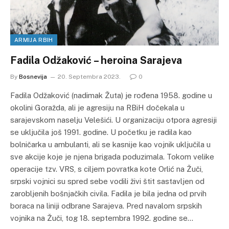
ARMIJA RBIH
Fadila Odžaković – heroina Sarajeva
By
Bosnevija
20. Septembra 2023.
0
Fadila Odžaković (nadimak Žuta) je rođena 1958. godine u
okolini Goražda, ali je agresiju na RBiH dočekala u
sarajevskom naselju Velešići. U organizaciju otpora agresiji
se uključila još 1991. godine. U početku je radila kao
bolničarka u ambulanti, ali se kasnije kao vojnik uključila u
sve akcije koje je njena brigada poduzimala. Tokom velike
operacije tzv. VRS, s ciljem povratka kote Orlić na Žuči,
srpski vojnici su spred sebe vodili živi štit sastavljen od
zarobljenih bošnjačkih civila. Fadila je bila jedna od prvih
boraca na liniji odbrane Sarajeva. Pred navalom srpskih
vojnika na Žuči, tog 18. septembra 1992. godine se…