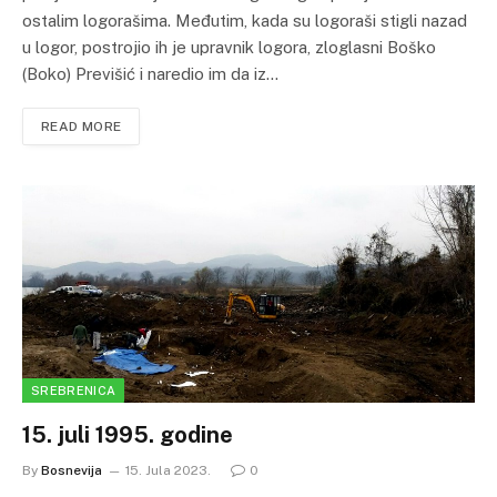
ostalim logorašima. Međutim, kada su logoraši stigli nazad
u logor, postrojio ih je upravnik logora, zloglasni Boško
(Boko) Previšić i naredio im da iz…
READ MORE
SREBRENICA
15. juli 1995. godine
By
Bosnevija
15. Jula 2023.
0