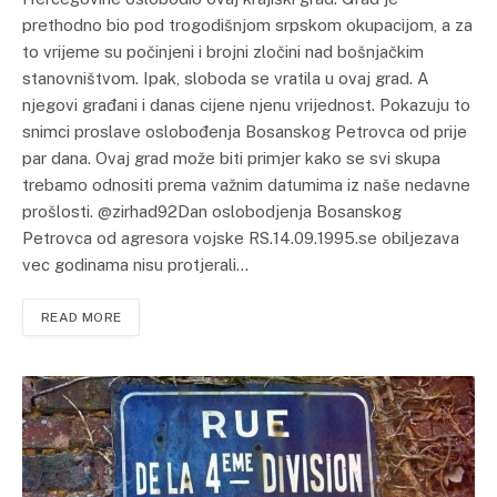
prethodno bio pod trogodišnjom srpskom okupacijom, a za
to vrijeme su počinjeni i brojni zločini nad bošnjačkim
stanovništvom. Ipak, sloboda se vratila u ovaj grad. A
njegovi građani i danas cijene njenu vrijednost. Pokazuju to
snimci proslave oslobođenja Bosanskog Petrovca od prije
par dana. Ovaj grad može biti primjer kako se svi skupa
trebamo odnositi prema važnim datumima iz naše nedavne
prošlosti. @zirhad92Dan oslobodjenja Bosanskog
Petrovca od agresora vojske RS.14.09.1995.se obiljezava
vec godinama nisu protjerali…
READ MORE