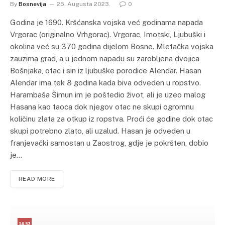
By
Bosnevija
25. Augusta 2023.
0
Godina je 1690. Kršćanska vojska već godinama napada
Vrgorac (originalno Vrhgorac). Vrgorac, Imotski, Ljubuški i
okolina već su 370 godina dijelom Bosne. Mletačka vojska
zauzima grad, a u jednom napadu su zarobljena dvojica
Bošnjaka, otac i sin iz ljubuške porodice Alendar. Hasan
Alendar ima tek 8 godina kada biva odveden u ropstvo.
Harambaša Šimun im je poštedio život, ali je uzeo malog
Hasana kao taoca dok njegov otac ne skupi ogromnu
količinu zlata za otkup iz ropstva. Proći će godine dok otac
skupi potrebno zlato, ali uzalud. Hasan je odveden u
franjevački samostan u Zaostrog, gdje je pokršten, dobio
je…
READ MORE