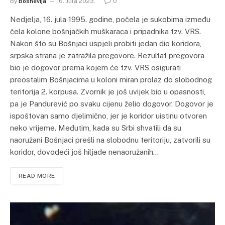
By
Bosnevija
16. Jula 2023.
0
Nedjelja, 16. jula 1995. godine, počela je sukobima između
čela kolone bošnjačkih muškaraca i pripadnika tzv. VRS.
Nakon što su Bošnjaci uspjeli probiti jedan dio koridora,
srpska strana je zatražila pregovore. Rezultat pregovora
bio je dogovor prema kojem će tzv. VRS osigurati
preostalim Bošnjacima u koloni miran prolaz do slobodnog
teritorija 2. korpusa. Zvornik je još uvijek bio u opasnosti,
pa je Pandurević po svaku cijenu želio dogovor. Dogovor je
ispoštovan samo djelimično, jer je koridor uistinu otvoren
neko vrijeme. Međutim, kada su Srbi shvatili da su
naoružani Bošnjaci prešli na slobodnu teritoriju, zatvorili su
koridor, dovodeći još hiljade nenaoružanih…
READ MORE