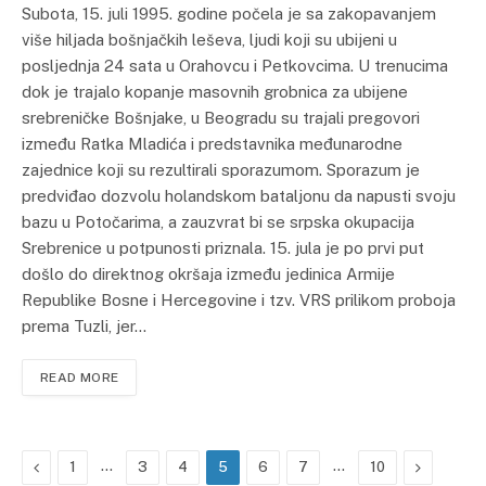
Subota, 15. juli 1995. godine počela je sa zakopavanjem
više hiljada bošnjačkih leševa, ljudi koji su ubijeni u
posljednja 24 sata u Orahovcu i Petkovcima. U trenucima
dok je trajalo kopanje masovnih grobnica za ubijene
srebreničke Bošnjake, u Beogradu su trajali pregovori
između Ratka Mladića i predstavnika međunarodne
zajednice koji su rezultirali sporazumom. Sporazum je
predviđao dozvolu holandskom bataljonu da napusti svoju
bazu u Potočarima, a zauzvrat bi se srpska okupacija
Srebrenice u potpunosti priznala. 15. jula je po prvi put
došlo do direktnog okršaja između jedinica Armije
Republike Bosne i Hercegovine i tzv. VRS prilikom proboja
prema Tuzli, jer…
READ MORE
Previous
…
…
Next
1
3
4
5
6
7
10